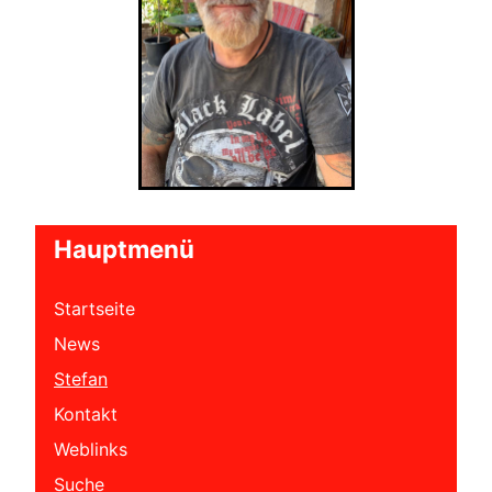
Hauptmenü
Startseite
News
Stefan
Kontakt
Weblinks
Suche